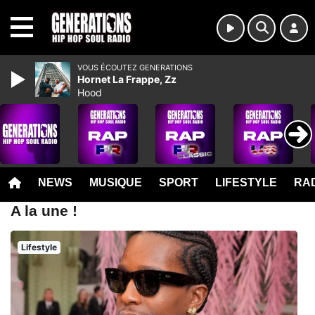
MENU
VOUS ÉCOUTEZ GENERATIONS
Hornet La Frappe, Zz
Hood
NEWS
MUSIQUE
SPORT
LIFESTYLE
RAD
A la une !
Lifestyle