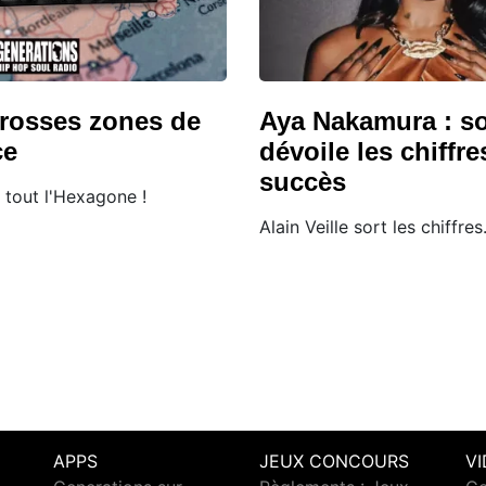
grosses zones de
Aya Nakamura : so
ce
dévoile les chiffr
succès
 tout l'Hexagone !
Alain Veille sort les chiffres
APPS
JEUX CONCOURS
V