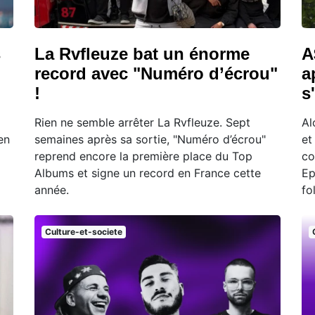
s
La Rvfleuze bat un énorme
A
record avec "Numéro d’écrou"
a
!
s
Rien ne semble arrêter La Rvfleuze. Sept
Al
en
semaines après sa sortie, "Numéro d’écrou"
et
reprend encore la première place du Top
co
Albums et signe un record en France cette
Ep
année.
fo
Culture-et-societe