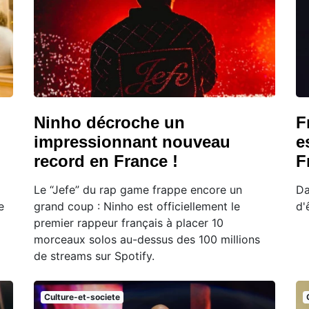
Ninho décroche un
F
impressionnant nouveau
e
record en France !
F
Le “Jefe” du rap game frappe encore un
Da
e
grand coup : Ninho est officiellement le
d'
premier rappeur français à placer 10
morceaux solos au-dessus des 100 millions
de streams sur Spotify.
Culture-et-societe