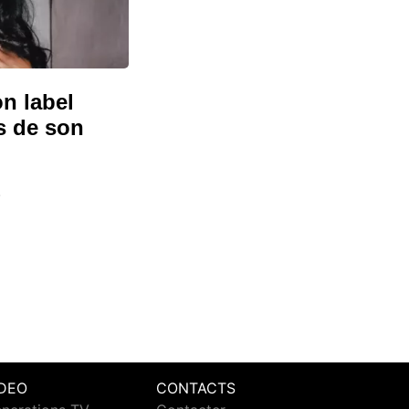
n label
es de son
.
IDEO
CONTACTS