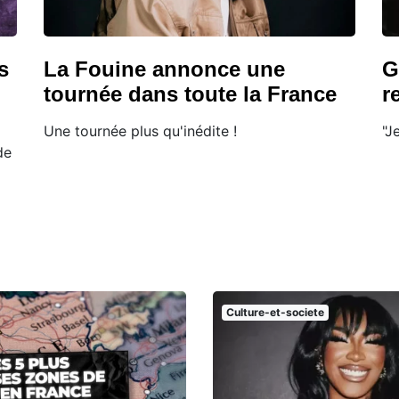
s
La Fouine annonce une
G
tournée dans toute la France
r
Une tournée plus qu'inédite !
"J
de
Culture-et-societe