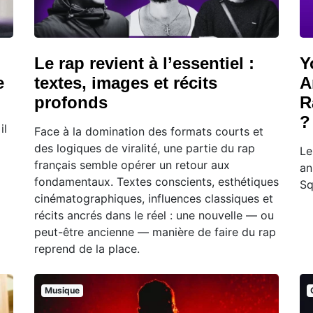
Le rap revient à l’essentiel :
Y
e
textes, images et récits
A
profonds
R
?
il
Face à la domination des formats courts et
des logiques de viralité, une partie du rap
Le
français semble opérer un retour aux
an
fondamentaux. Textes conscients, esthétiques
Sq
cinématographiques, influences classiques et
récits ancrés dans le réel : une nouvelle — ou
peut-être ancienne — manière de faire du rap
reprend de la place.
Musique