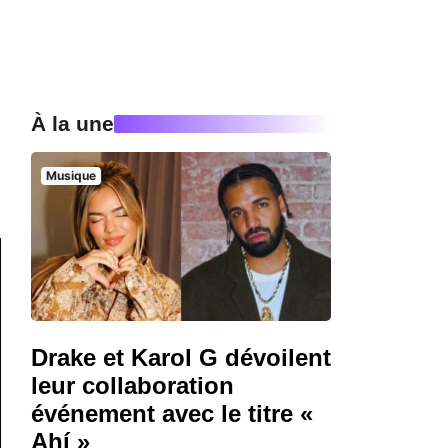
À la une
Musique
Drake et Karol G dévoilent
leur collaboration
événement avec le titre «
Ahí »