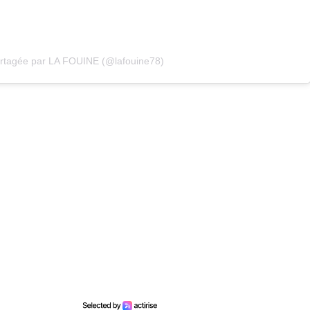
artagée par LA FOUINE (@lafouine78)