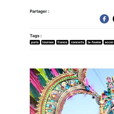
Partager :
Tags :
paris
tournee
france
concerts
la-fouine
accor