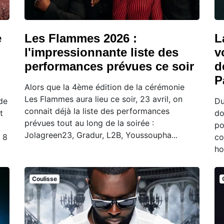
e
Les Flammes 2026 :
L
l'impressionnante liste des
v
performances prévues ce soir
d
P
Alors que la 4ème édition de la cérémonie
Les Flammes aura lieu ce soir, 23 avril, on
de
Du
connait déjà la liste des performances
t
do
prévues tout au long de la soirée :
po
Jolagreen23, Gradur, L2B, Youssoupha...
 8
co
ho
Coulisse