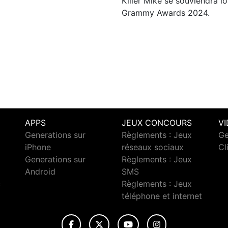
Killer Mike se souviendra 
Grammy Awards 2024.
APPS
JEUX CONCOURS
V
Generations sur
Règlements : Jeux
Ge
iPhone
réseaux sociaux
Cl
Generations sur
Règlements : Jeux
Android
SMS
c
Règlements : Jeux
téléphone et internet