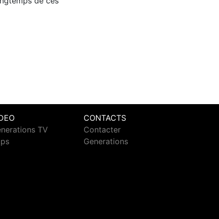
longtemps de ces
IDEO
CONTACTS
nerations TV
Contacter
ips
Generations