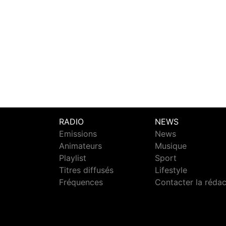
RADIO
NEWS
Emissions
News
Animateurs
Musique
Playlist
Sport
Titres diffusés
Lifestyle
Fréquences
Contacter la réda