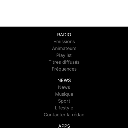
RADIO
Emissions
Animateurs
Playlist
Titres diffusés
Fréquences
NEWS
News
Musique
Sport
Lifestyle
Contacter la rédac
APPS