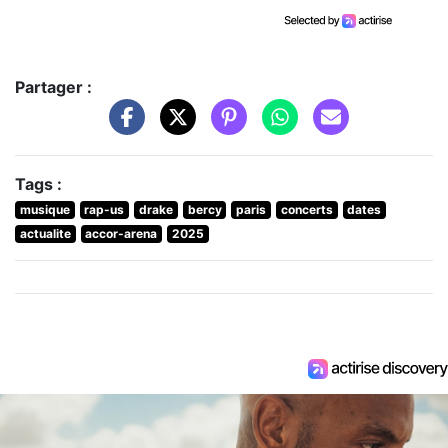
Partager :
Tags :
musique
rap-us
drake
bercy
paris
concerts
dates
actualite
accor-arena
2025