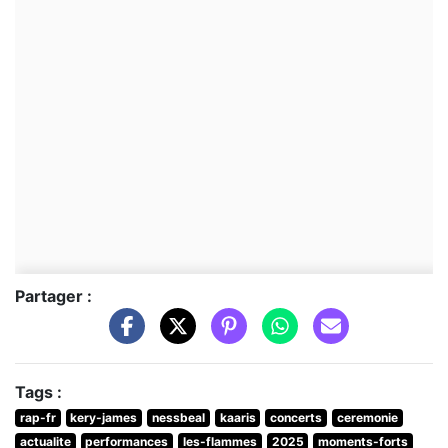
Partager :
Tags :
rap-fr
kery-james
nessbeal
kaaris
concerts
ceremonie
actualite
performances
les-flammes
2025
moments-forts