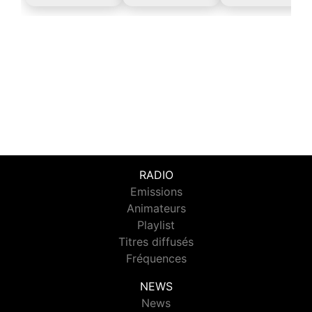
RADIO
Emissions
Animateurs
Playlist
Titres diffusés
Fréquences
NEWS
News