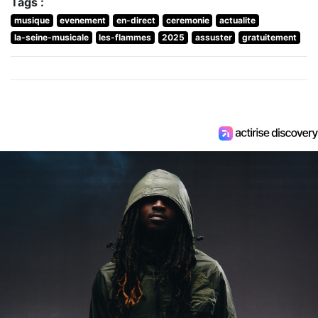
Tags :
musique
evenement
en-direct
ceremonie
actualite
la-seine-musicale
les-flammes
2025
assuster
gratuitement