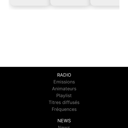
RADIO
Emissions
Animateurs
Playlist
Titres diffusés
Fréquences
NEWS
News