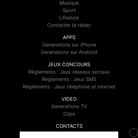
Musique
Sport
Lifestyle
Contacter la rédac
APPS
Generations sur iPhone
Generations sur Android
JEUX CONCOURS
Règlements : Jeux réseaux sociaux
Règlements : Jeux SMS
Règlements : Jeux téléphone et internet
VIDEO
Generations TV
Clips
CONTACTS
Contacter Generations