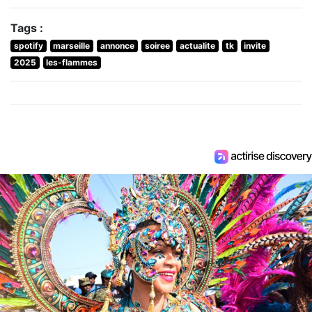
Tags :
spotify
marseille
annonce
soiree
actualite
tk
invite
2025
les-flammes