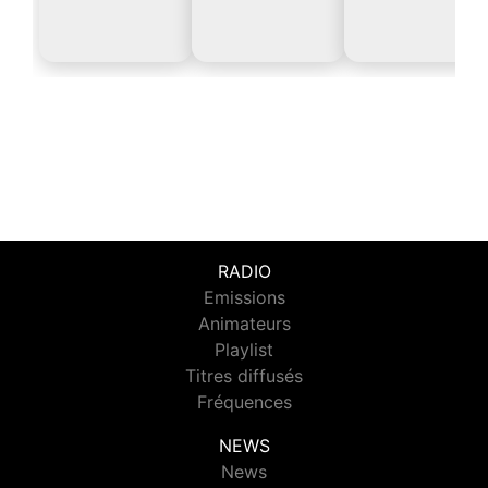
RADIO
Emissions
Animateurs
Playlist
Titres diffusés
Fréquences
NEWS
News