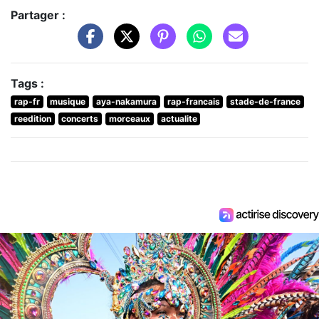
Partager :
Tags :
rap-fr
musique
aya-nakamura
rap-francais
stade-de-france
reedition
concerts
morceaux
actualite