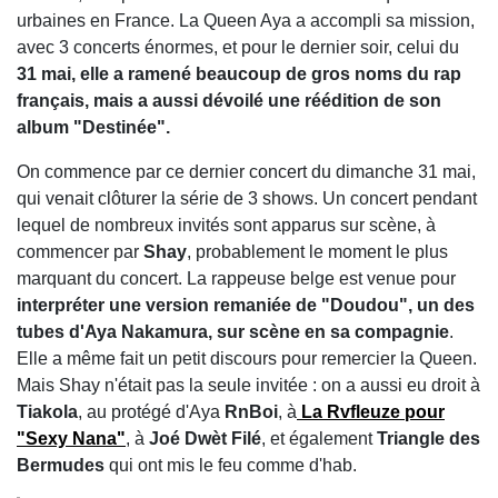
urbaines en France. La Queen Aya a accompli sa mission,
avec 3 concerts énormes, et pour le dernier soir, celui du
31 mai, elle a ramené beaucoup de gros noms du rap
français, mais a aussi dévoilé une réédition de son
album "Destinée".
On commence par ce dernier concert du dimanche 31 mai,
qui venait clôturer la série de 3 shows. Un concert pendant
lequel de nombreux invités sont apparus sur scène, à
commencer par
Shay
, probablement le moment le plus
marquant du concert. La rappeuse belge est venue pour
interpréter une version remaniée de "Doudou", un des
tubes d'Aya Nakamura, sur scène en sa compagnie
.
Elle a même fait un petit discours pour remercier la Queen.
Mais Shay n'était pas la seule invitée : on a aussi eu droit à
Tiakola
, au protégé d'Aya
RnBoi
, à
La Rvfleuze pour
"Sexy Nana"
, à
Joé Dwèt Filé
, et également
Triangle des
Bermudes
qui ont mis le feu comme d'hab.