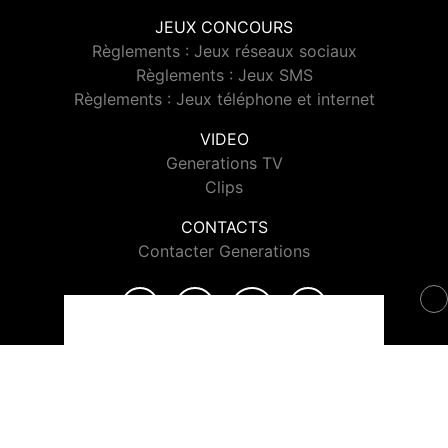
JEUX CONCOURS
Règlements : Jeux réseaux sociaux
Règlements : Jeux SMS
Règlements : Jeux téléphone et internet
VIDEO
Generations TV
Clips
CONTACTS
Contacter Generations
© 2026 Generations Tous droits réservés.
Signaler un contenu
-
Mentions légales
-
Politique de cookies
-
Contact