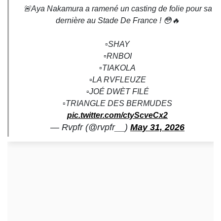
🚨Aya Nakamura a ramené un casting de folie pour sa
dernière au Stade De France ! 😳🔥
▫️SHAY
▫️RNBOI
▫️TIAKOLA
▫️LA RVFLEUZE
▫️JOÉ DWÈT FILÉ
▫️TRIANGLE DES BERMUDES
pic.twitter.com/ctyScveCx2
— Rvpfr (@rvpfr__)
May 31, 2026