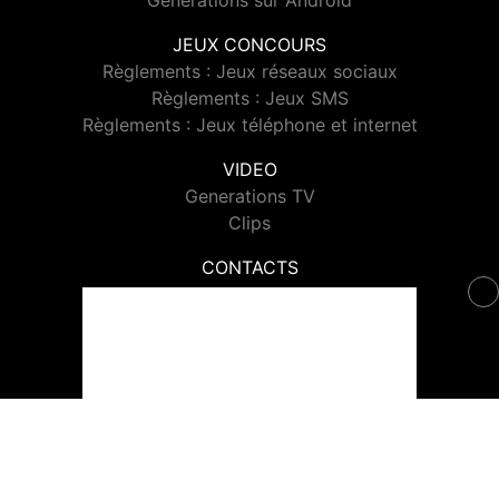
Generations sur Android
JEUX CONCOURS
Règlements : Jeux réseaux sociaux
Règlements : Jeux SMS
Règlements : Jeux téléphone et internet
VIDEO
Generations TV
Clips
CONTACTS
Contacter Generations
© 2026 Generations Tous droits réservés.
Signaler un contenu
-
Mentions légales
-
Politique de cookies
-