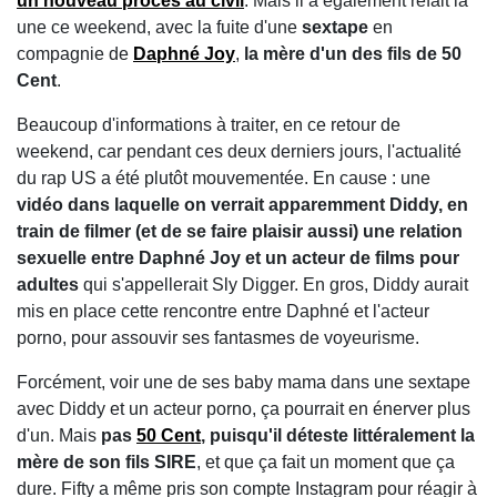
un nouveau procès au civil
. Mais il a également refait la
une ce weekend, avec la fuite d'une
sextape
en
compagnie de
Daphné Joy
,
la mère d'un des fils de 50
Cent
.
Beaucoup d'informations à traiter, en ce retour de
weekend, car pendant ces deux derniers jours, l'actualité
du rap US a été plutôt mouvementée. En cause : une
vidéo dans laquelle on verrait apparemment Diddy, en
train de filmer (et de se faire plaisir aussi) une relation
sexuelle entre Daphné Joy et un acteur de films pour
adultes
qui s'appellerait Sly Digger. En gros, Diddy aurait
mis en place cette rencontre entre Daphné et l'acteur
porno, pour assouvir ses fantasmes de voyeurisme.
Forcément, voir une de ses baby mama dans une sextape
avec Diddy et un acteur porno, ça pourrait en énerver plus
d'un. Mais
pas
50 Cent
, puisqu'il déteste littéralement la
mère de son fils SIRE
, et que ça fait un moment que ça
dure. Fifty a même pris son compte Instagram pour réagir à