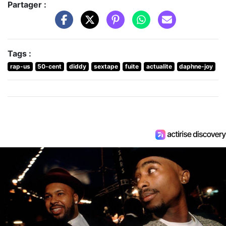
Partager :
Tags :
rap-us
50-cent
diddy
sextape
fuite
actualite
daphne-joy