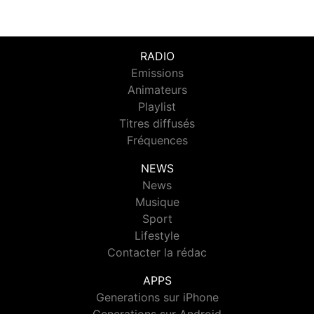
RADIO
Emissions
Animateurs
Playlist
Titres diffusés
Fréquences
NEWS
News
Musique
Sport
Lifestyle
Contacter la rédac
APPS
Generations sur iPhone