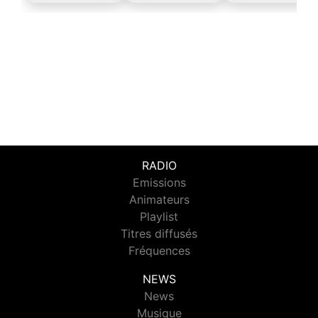
RADIO
Emissions
Animateurs
Playlist
Titres diffusés
Fréquences
NEWS
News
Musique