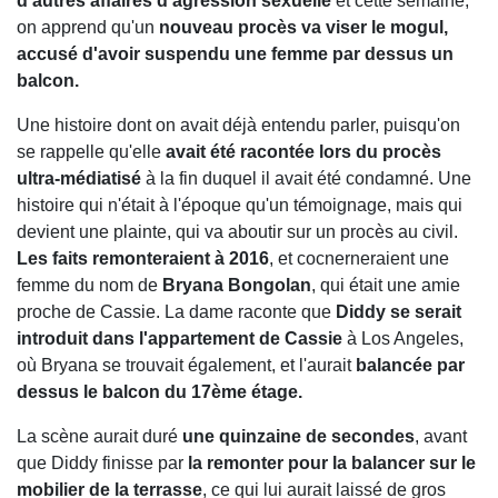
d'autres affaires d'agression sexuelle
et cette semaine,
on apprend qu'un
nouveau procès va viser le mogul,
accusé d'avoir suspendu une femme par dessus un
balcon.
Une histoire dont on avait déjà entendu parler, puisqu'on
se rappelle qu'elle
avait été racontée lors du procès
ultra-médiatisé
à la fin duquel il avait été condamné. Une
histoire qui n'était à l'époque qu'un témoignage, mais qui
devient une plainte, qui va aboutir sur un procès au civil.
Les faits remonteraient à 2016
, et cocnerneraient une
femme du nom de
Bryana Bongolan
, qui était une amie
proche de Cassie. La dame raconte que
Diddy se serait
introduit dans l'appartement de Cassie
à Los Angeles,
où Bryana se trouvait également, et l'aurait
balancée par
dessus le balcon du 17ème étage.
La scène aurait duré
une quinzaine de secondes
, avant
que Diddy finisse par
la remonter pour la balancer sur le
mobilier de la terrasse
, ce qui lui aurait laissé de gros