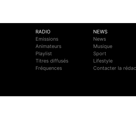
RADIO
NEWS
Emissions
News
Animateurs
Musique
Playlist
Sport
Titres diffusés
Lifestyle
Fréquences
Contacter la réda
S