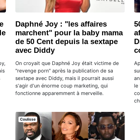
e
Daphné Joy : "les affaires
5
de
marchent" pour la baby mama
a
de 50 Cent depuis la sextape
D
avec Diddy
c
oy,
On croyait que Daphné Joy était victime de
Ap
is
"revenge porn" après la publication de sa
su
s
sextape avec Diddy, mais il pourrait aussi
an
s'agir d'un énorme coup marketing, qui
le
fonctionne apparemment à merveille.
co
ch
Coulisse