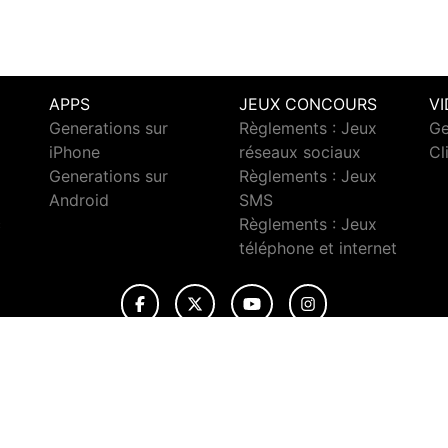
APPS
JEUX CONCOURS
V
Generations sur
Règlements : Jeux
Ge
iPhone
réseaux sociaux
Cl
Generations sur
Règlements : Jeux
Android
SMS
c
Règlements : Jeux
téléphone et internet
© 2026 Generations Tous droits réservés.
ignaler un contenu
-
Mentions légales
-
Politique de cookies
-
Conta