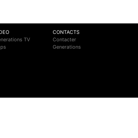
IDEO
CONTACTS
nerations TV
Contacter
ips
Generations
ct