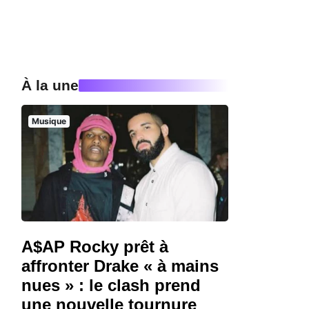
À la une
Musique
A$AP Rocky prêt à
affronter Drake « à mains
nues » : le clash prend
une nouvelle tournure