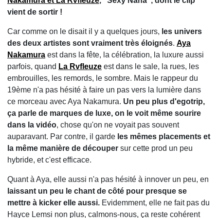
Nakamura et La Rvfleuze
, "Sexy Nana", dont le clip
vient de sortir !
Car comme on le disait il y a quelques jours,
les univers
des deux artistes sont vraiment très éloignés
.
Aya
Nakamura
est dans la fête, la célébration, la luxure aussi
parfois, quand
La Rvfleuze
est dans le sale, la rues, les
embrouilles, les remords, le sombre. Mais le rappeur du
19ème n'a pas hésité à faire un pas vers la lumière dans
ce morceau avec Aya Nakamura.
Un peu plus d'egotrip,
ça parle de marques de luxe, on le voit même sourire
dans la vidéo
, chose qu'on ne voyait pas souvent
auparavant. Par contre, il garde
les mêmes placements et
la même manière de découper
sur cette prod un peu
hybride, et c'est efficace.
Quant à Aya, elle aussi n'a pas hésité à innover un peu, en
laissant un peu le chant de côté pour presque se
mettre à kicker elle aussi.
Evidemment, elle ne fait pas du
Hayce Lemsi non plus, calmons-nous, ça reste cohérent