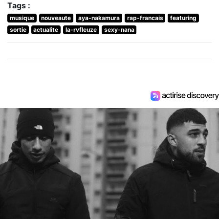
Tags :
musique
nouveaute
aya-nakamura
rap-francais
featuring
sortie
actualite
la-rvfleuze
sexy-nana