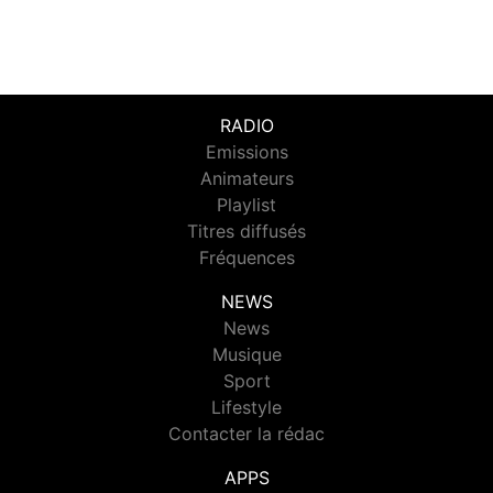
RADIO
Emissions
Animateurs
Playlist
Titres diffusés
Fréquences
NEWS
News
Musique
Sport
Lifestyle
Contacter la rédac
APPS