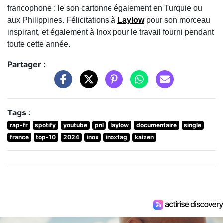
francophone : le son cartonne également en Turquie ou
aux Philippines. Félicitations à
Laylow
pour son morceau
inspirant, et également à Inox pour le travail fourni pendant
toute cette année.
Partager :
Tags :
rap-fr
spotify
youtube
pnl
laylow
documentaire
single
france
top-10
2024
inox
inoxtag
kaizen