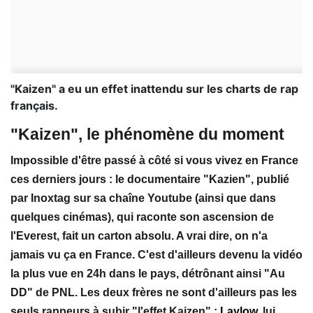
"Kaizen" a eu un effet inattendu sur les charts de rap
français.
"Kaizen", le phénomène du moment
Impossible d'être passé à côté si vous vivez en France
ces derniers jours :
le documentaire "Kazien"
,
publié
par Inoxtag
sur sa chaîne Youtube (ainsi que dans
quelques cinémas), qui
raconte son ascension de
l'Everest, fait un carton absolu
. A vrai dire, on n'a
jamais vu ça en France. C'est d'ailleurs devenu
la vidéo
la plus vue en 24h dans le pays, détrônant ainsi "Au
DD" de PNL
. Les deux frères ne sont d'ailleurs
pas les
seuls rappeurs à subir "l'effet Kaizen" :
Laylow
, lui