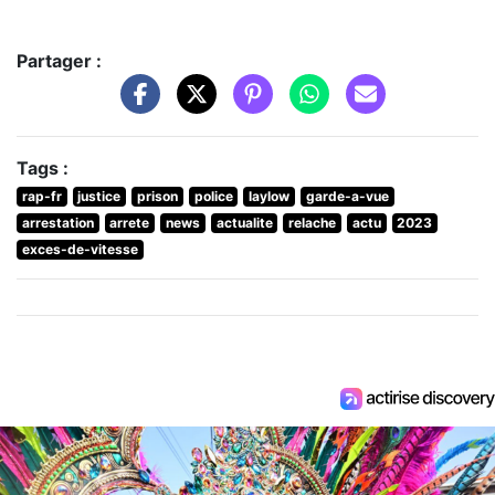
Partager :
Tags :
rap-fr
justice
prison
police
laylow
garde-a-vue
arrestation
arrete
news
actualite
relache
actu
2023
exces-de-vitesse