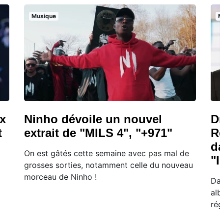
Musique
ux
Ninho dévoile un nouvel
D
t
extrait de "MILS 4", "+971"
R
d
On est gâtés cette semaine avec pas mal de
"
grosses sorties, notamment celle du nouveau
morceau de Ninho !
Da
al
ré