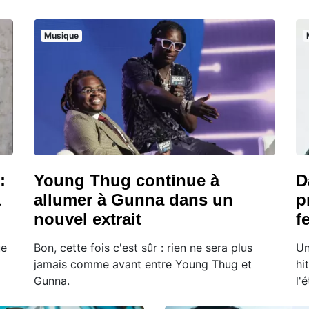
Musique
:
Young Thug continue à
D
a
allumer à Gunna dans un
p
nouvel extrait
f
ue
Bon, cette fois c'est sûr : rien ne sera plus
Un
jamais comme avant entre Young Thug et
hi
Gunna.
l'é