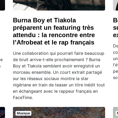
Burna Boy et Tiakola
B
préparent un featuring très
s
attendu : la rencontre entre
e
l’Afrobeat et le rap français
De
co
Une collaboration qui pourrait faire beaucoup
un
le
de bruit arrive-t-elle prochainement ? Burna
l'
n
Boy et Tiakola semblent avoir enregistré un
pe
morceau ensemble. Un court extrait partagé
so
sur les réseaux sociaux montre la star
nigériane en train de teaser un titre inédit tout
en échangeant avec le rappeur français en
FaceTime.
Musique