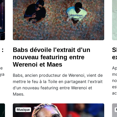
 :
Babs dévoile l'extrait d'un
S
nouveau featuring entre
e
Werenoi et Maes
de
Ap
Aya
mo
Babs, ancien producteur de Werenoi, vient de
no
mettre le feu à la Toile en partageant l'extrait
es
d'un nouveau featuring entre Werenoi et
ac
Maes.
Musique