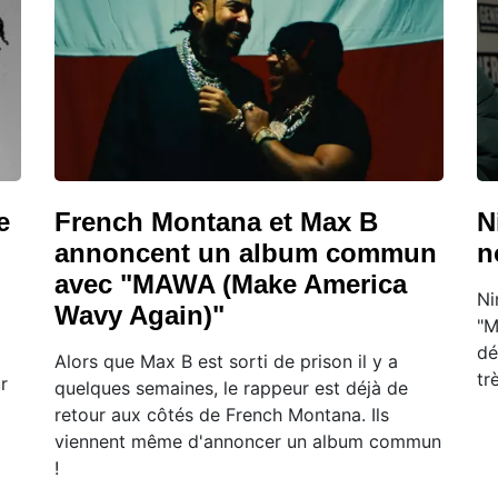
e
French Montana et Max B
N
annoncent un album commun
n
avec "MAWA (Make America
Ni
Wavy Again)"
"M
dé
Alors que Max B est sorti de prison il y a
tr
r
quelques semaines, le rappeur est déjà de
retour aux côtés de French Montana. Ils
viennent même d'annoncer un album commun
!