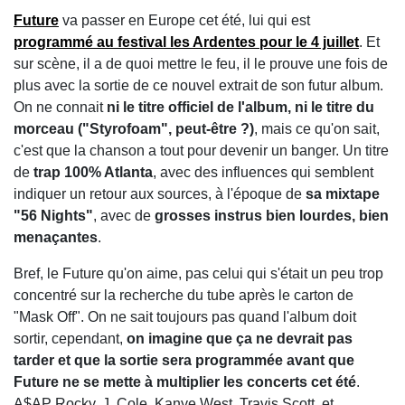
Future
va passer en Europe cet été, lui qui est
programmé au festival les Ardentes pour le 4 juillet
. Et
sur scène, il a de quoi mettre le feu, il le prouve une fois de
plus avec la sortie de ce nouvel extrait de son futur album.
On ne connait
ni le titre officiel de l'album, ni le titre du
morceau ("Styrofoam", peut-être ?)
, mais ce qu'on sait,
c'est que la chanson a tout pour devenir un banger. Un titre
de
trap 100% Atlanta
, avec des influences qui semblent
indiquer un retour aux sources, à l'époque de
sa mixtape
"56 Nights"
, avec de
grosses instrus bien lourdes, bien
menaçantes
.
Bref, le Future qu'on aime, pas celui qui s'était un peu trop
concentré sur la recherche du tube après le carton de
"Mask Off". On ne sait toujours pas quand l'album doit
sortir, cependant,
on imagine que ça ne devrait pas
tarder et que la sortie sera programmée avant que
Future ne se mette à multiplier les concerts cet été
.
A$AP Rocky, J. Cole, Kanye West, Travis Scott, et