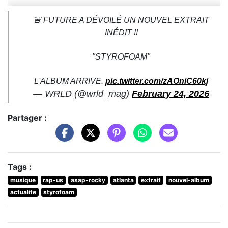
🚨 FUTURE A DÉVOILÉ UN NOUVEL EXTRAIT
INÉDIT !!
"STYROFOAM"
L'ALBUM ARRIVE.
pic.twitter.com/zAOniC60kj
— WRLD (@wrld_mag)
February 24, 2026
Partager :
Tags :
musique
rap-us
asap-rocky
atlanta
extrait
nouvel-album
actualite
styrofoam