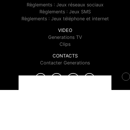
Règlements : Jeux réseaux sociaux
Règlements : Jeux SMS
Règlements : Jeux téléphone et internet
VIDEO
Generations TV
Clips
CONTACTS
Contacter Generations
© 2026 Generations Tous droits réservés.
Signaler un contenu
-
Mentions légales
-
Politique de cookies
-
Contact