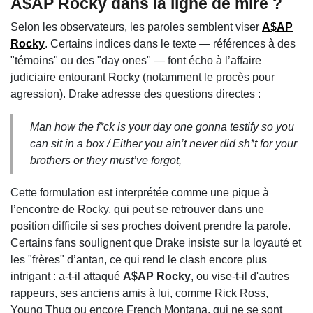
A$AP Rocky dans la ligne de mire ?
Selon les observateurs, les paroles semblent viser
A$AP
Rocky
. Certains indices dans le texte — références à des
"témoins" ou des "day ones" — font écho à l’affaire
judiciaire entourant Rocky (notamment le procès pour
agression). Drake adresse des questions directes :
Man how the f*ck is your day one gonna testify so you
can sit in a box / Either you ain’t never did sh*t for your
brothers or they must’ve forgot,
Cette formulation est interprétée comme une pique à
l’encontre de Rocky, qui peut se retrouver dans une
position difficile si ses proches doivent prendre la parole.
Certains fans soulignent que Drake insiste sur la loyauté et
les "frères" d’antan, ce qui rend le clash encore plus
intrigant : a-t-il attaqué
A$AP Rocky
, ou vise-t-il d'autres
rappeurs, ses anciens amis à lui, comme Rick Ross,
Young Thug ou encore French Montana, qui ne se sont