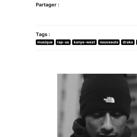
Partager :
Tags :
musique
rap-us
kanye-west
nouveaute
drake