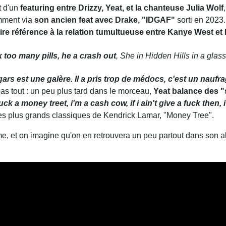
it d'un
featuring entre Drizzy, Yeat, et la chanteuse Julia Wolf
mment via
son ancien feat avec Drake, "IDGAF"
sorti en 2023.
ire référence à la relation tumultueuse entre Kanye West et
k too many pills, he a crash out
, She in Hidden Hills in a glas
gars est une galère. Il a pris trop de médocs, c'est un naufr
 pas tout : un peu plus tard dans le morceau,
Yeat balance des "
uck a money treet, i'm a cash cow, if i ain't give a fuck then,
des plus grands classiques de Kendrick Lamar, "Money Tree".
, et on imagine qu'on en retrouvera un peu partout dans son albu