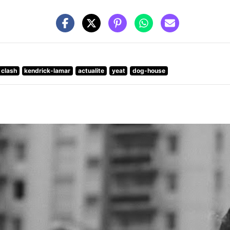
clash
kendrick-lamar
actualite
yeat
dog-house