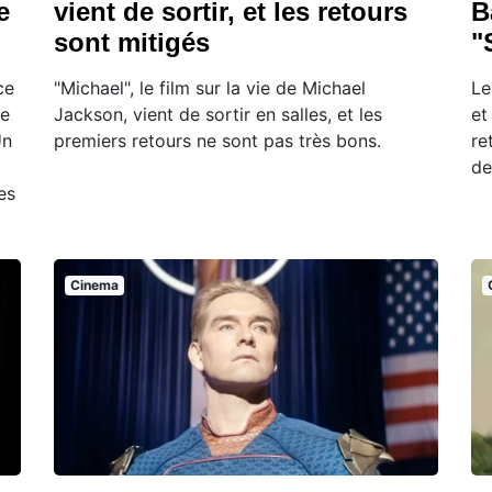
e
vient de sortir, et les retours
B
sont mitigés
"
ce
"Michael", le film sur la vie de Michael
Le
ne
Jackson, vient de sortir en salles, et les
et
Un
premiers retours ne sont pas très bons.
re
de
es
Cinema