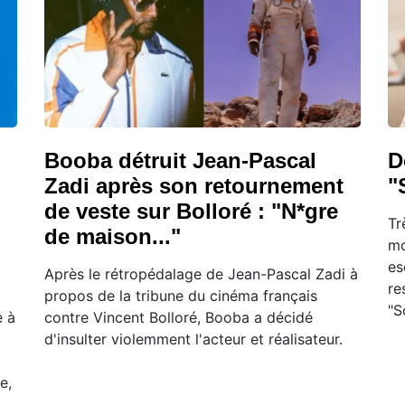
Booba détruit Jean-Pascal
D
Zadi après son retournement
"
de veste sur Bolloré : "N*gre
Tr
de maison..."
mo
es
Après le rétropédalage de Jean-Pascal Zadi à
re
propos de la tribune du cinéma français
"S
e à
contre Vincent Bolloré, Booba a décidé
d'insulter violemment l'acteur et réalisateur.
e,