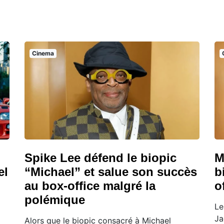
Cinema
Spike Lee défend le biopic
M
el
“Michael” et salue son succès
b
au box-office malgré la
o
polémique
Le
Ja
Alors que le biopic consacré à Michael