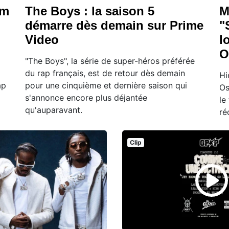
lm
The Boys : la saison 5
M
démarre dès demain sur Prime
"
Video
l
O
"The Boys", la série de super-héros préférée
du rap français, est de retour dès demain
Hi
ap
pour une cinquième et dernière saison qui
Os
s'annonce encore plus déjantée
le
qu'auparavant.
ré
Clip