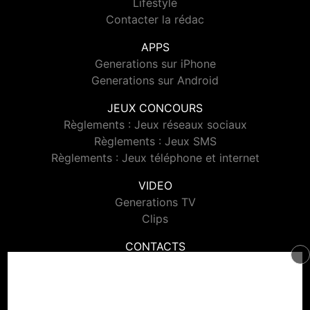
Lifestyle
Contacter la rédac
APPS
Generations sur iPhone
Generations sur Android
JEUX CONCOURS
Règlements : Jeux réseaux sociaux
Règlements : Jeux SMS
Règlements : Jeux téléphone et internet
VIDEO
Generations TV
Clips
CONTACTS
Contacter Generations