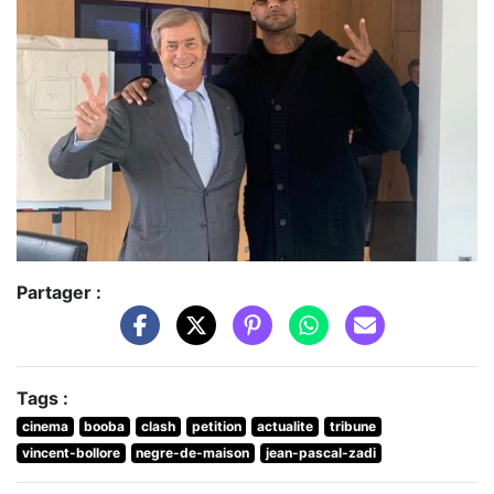
Partager :
Tags :
cinema
booba
clash
petition
actualite
tribune
vincent-bollore
negre-de-maison
jean-pascal-zadi