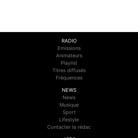
RADIO
Emissions
Animateurs
Playlist
Titres diffusés
Fréquences
NEWS
News
Musique
Sport
Lifestyle
Contacter la rédac