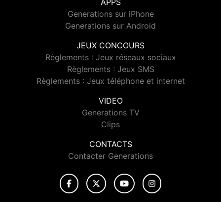
APPS
Generations sur iPhone
Generations sur Android
JEUX CONCOURS
Règlements : Jeux réseaux sociaux
Règlements : Jeux SMS
Règlements : Jeux téléphone et internet
VIDEO
Generations TV
Clips
CONTACTS
Contacter Generations