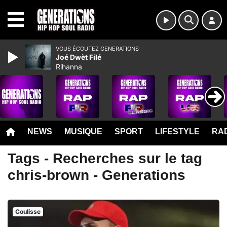
MENU
VOUS ÉCOUTEZ GENERATIONS
Joé Dwèt Filé
Rihanna
NEWS
MUSIQUE
SPORT
LIFESTYLE
RAD
Tags - Recherches sur le tag
chris-brown - Generations
Coulisse