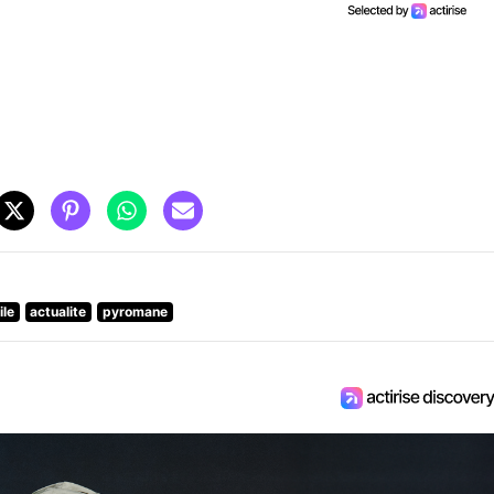
ile
actualite
pyromane