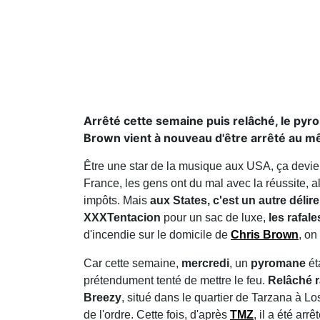
Arrêté cette semaine puis relâché, le pyro
Brown vient à nouveau d'être arrêté au m
Être une star de la musique aux USA, ça devien
France, les gens ont du mal avec la réussite, a
impôts. Mais
aux States, c'est un autre délire
XXXTentacion
pour un sac de luxe,
les rafal
d'incendie sur le domicile de
Chris Brown
, on
Car cette semaine,
mercredi
, un
pyromane
ét
prétendument tenté de mettre le feu.
Relâché r
Breezy
, situé dans le quartier de Tarzana à Los
de l'ordre. Cette fois, d'après
TMZ
, il a été arr