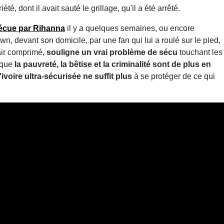
été, dont il avait sauté le grillage, qu'il a été arrêté.
 vécue par Rihanna
il y a quelques semaines, ou encore
n, devant son domicile, par une fan qui lui a roulé sur le pied,
 air comprimé,
souligne un vrai problème de sécu
touchant les
t que
la pauvreté, la bêtise et la criminalité sont de plus en
ivoire ultra-sécurisée ne suffit plus
à se protéger de ce qui