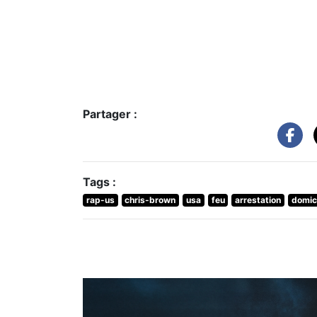
Partager :
Tags :
rap-us
chris-brown
usa
feu
arrestation
domic