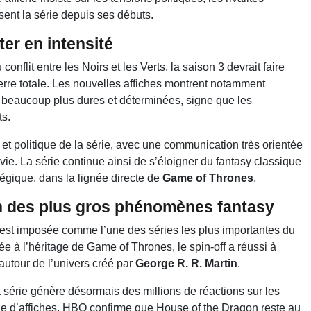
sent la série depuis ses débuts.
er en intensité
nflit entre les Noirs et les Verts, la saison 3 devrait faire
rre totale. Les nouvelles affiches montrent notamment
 beaucoup plus dures et déterminées, signe que les
ts.
et politique de la série, avec une communication très orientée
vie. La série continue ainsi de s’éloigner du fantasy classique
tégique, dans la lignée directe de
Game of Thrones
.
un des plus gros phénomènes fantasy
est imposée comme l’une des séries les plus importantes du
 à l’héritage de Game of Thrones, le spin-off a réussi à
utour de l’univers créé par
George R. R. Martin
.
série génère désormais des millions de réactions sur les
e d’affiches, HBO confirme que House of the Dragon reste au