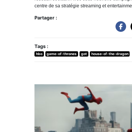
centre de sa stratégie streaming et entertainm
Partager :
Tags :
hbo
game-of-thrones
got
house-of-the-dragon