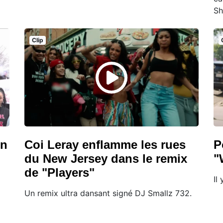
Sh
Clip
in
Coi Leray enflamme les rues
P
du New Jersey dans le remix
"
de "Players"
Il
Un remix ultra dansant signé DJ Smallz 732.