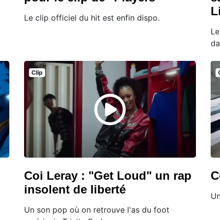
L
Le clip officiel du hit est enfin dispo.
Le
da
Clip
Coi Leray : "Get Loud" un rap
C
insolent de liberté
Un
Un son pop où on retrouve l'as du foot