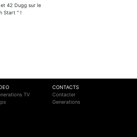
 et 42 Dugg sur le
 Start " !
IDEO
CONTACTS
nerations TV
Contacter
ips
Generations