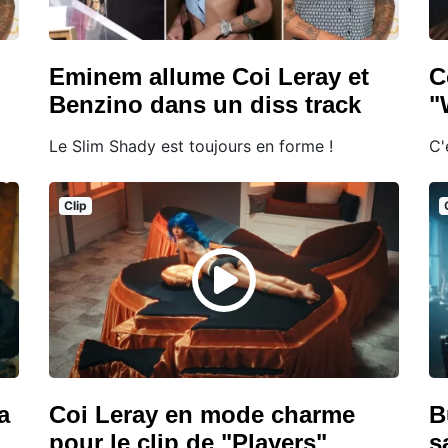
Eminem allume Coi Leray et
C
Benzino dans un diss track
"
Le Slim Shady est toujours en forme !
C'
Clip
a
Coi Leray en mode charme
B
pour le clip de "Players"
s