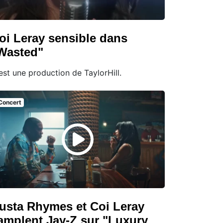
oi Leray sensible dans
Wasted"
est une production de TaylorHill.
Concert
usta Rhymes et Coi Leray
amplent Jay-Z sur "Luxury