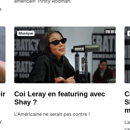
américain Trinity Rodman.
e
Musique
ir
Coi Leray en featuring avec
C
Shay ?
S
m
L'Américaine ne serait pas contre !
y.
La
ca