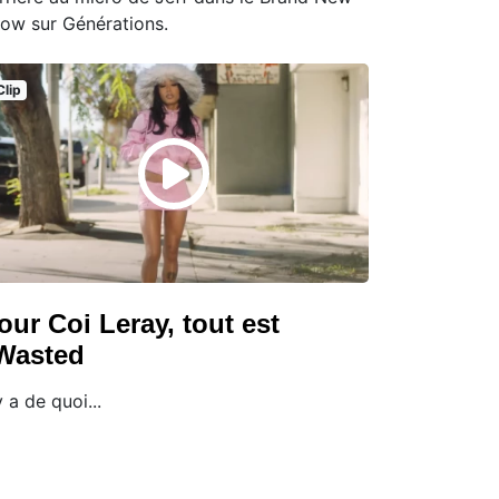
ow sur Générations.
Clip
our Coi Leray, tout est
Wasted
 y a de quoi...