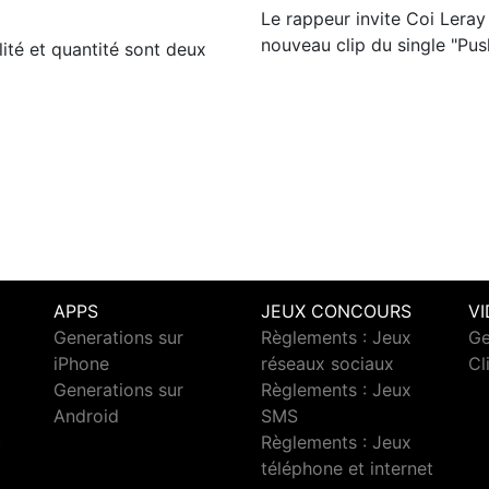
Le rappeur invite Coi Leray
nouveau clip du single "Push
lité et quantité sont deux
APPS
JEUX CONCOURS
V
Generations sur
Règlements : Jeux
Ge
iPhone
réseaux sociaux
Cl
Generations sur
Règlements : Jeux
Android
SMS
c
Règlements : Jeux
téléphone et internet