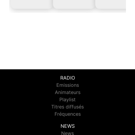
RADIO
Emissions
Animateurs
Playlist
Titres diffusés
Fréquences
NEWS
News