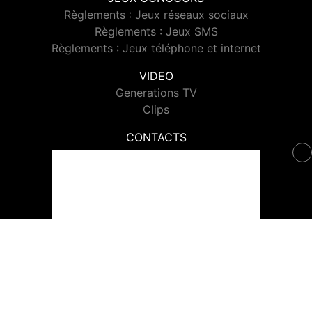
Règlements : Jeux réseaux sociaux
Règlements : Jeux SMS
Règlements : Jeux téléphone et internet
VIDEO
Generations TV
Clips
CONTACTS
Contacter Generations
© 2026 Generations Tous droits réservés.
Signaler un contenu
-
Mentions légales
-
Politique de cookies
-
Contact