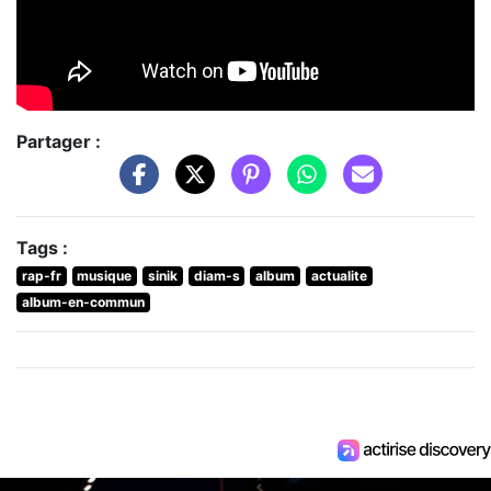
Partager :
Tags :
rap-fr
musique
sinik
diam-s
album
actualite
album-en-commun