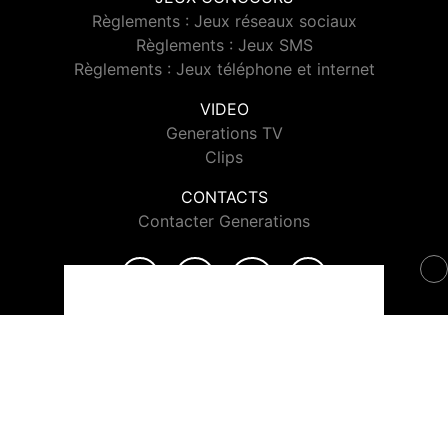
Règlements : Jeux réseaux sociaux
Règlements : Jeux SMS
Règlements : Jeux téléphone et internet
VIDEO
Generations TV
Clips
CONTACTS
Contacter Generations
© 2026 Generations Tous droits réservés.
Signaler un contenu
-
Mentions légales
-
Politique de cookies
-
Contact