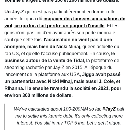
somme d'argent, entre 100 et 200 millions de dollars.
Un Jay-Z
qui n'est pas particulièrement en forme cette
année, lui qui a dû
esquiver des fausses accusations de
viol, ce qui lui a fait perdre un paquet d'oseille
. Et les
gens n'ont pas fini d'en avoir après son porte-monnaie,
sauf que cette fois,
l'accusation ne vient pas d'une
anonyme, mais bien de Nicki Minaj
, queen actuelle du
rap US, et qu'elle l'accuse publiquement. En cause,
le
business autour de la vente de Tidal
, la plateforme de
streaming rachetée par Jay-Z en 2015. A l'époque du
lancement de la plateforme aux USA,
Jigga avait passé
un partenariat avec Nicki Minaj, mais aussi J. Cole, et
Rihanna. Il a ensuite revendu la société en 2021, pour
environ 300 millions de dollars.
We’ve calculated about 100-200MM so far.
#JayZ
call
me to settle this karmic debt. It’s only collecting more
interest. You still in my TOP 5 tho. Let’s get it nigga.