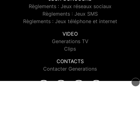
Règlements : Jeux réseaux sociaux
Règlements : Jeux SMS
Règlements : Jeux téléphone et internet
VIDEO
Generations TV
Clips
CONTACTS
Contacter Generations
© 2026 Generations Tous droits réservés.
Signaler un contenu
-
Mentions légales
-
Politique de cookies
-
Contact