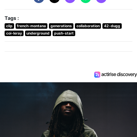
Tags :
clip
french-montana
generations
collaboration
42-dugg
coi-leray
underground
push-start