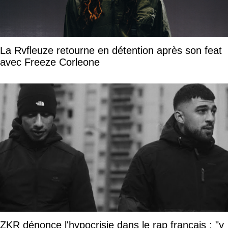
La Rvfleuze retourne en détention après son feat
avec Freeze Corleone
ZKR dénonce l'hypocrisie dans le rap français : "y