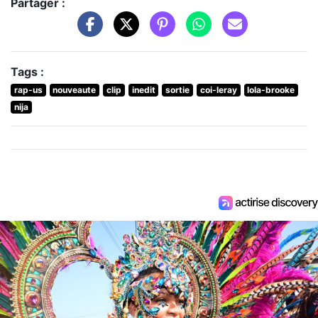
Partager :
Tags :
rap-us
nouveaute
clip
inedit
sortie
coi-leray
lola-brooke
nija