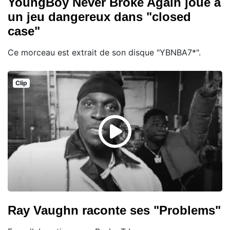
YoungBoy Never Broke Again joue à
un jeu dangereux dans "closed
case"
Ce morceau est extrait de son disque "YBNBA7*".
Clip
Ray Vaughn raconte ses "Problems"