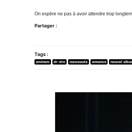
On espère ne pas à avoir attendre trop longte
Partager :
Tags :
eminem
dr-dre
nouveaute
annonce
nouvel-alb