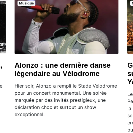
Musique
,
Alonzo : une dernière danse
G
!
légendaire au Vélodrome
s
Y
le
Hier soir, Alonzo a rempli le Stade Vélodrome
pour un concert monumental. Une soirée
Le
marquée par des invités prestigieux, une
Pe
déclaration choc et surtout un show
la
exceptionnel.
sc
cr
pu