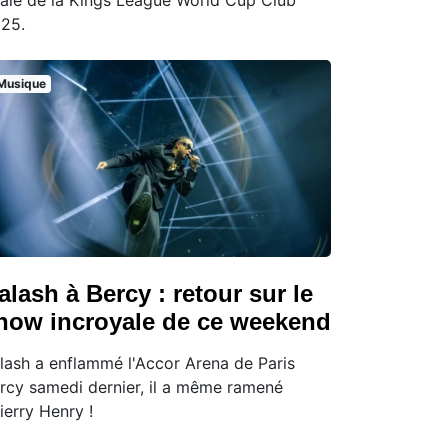
nale de la Kings League World Cup Club
25.
Musique
alash à Bercy : retour sur le
how incroyale de ce weekend
lash a enflammé l'Accor Arena de Paris
rcy samedi dernier, il a même ramené
ierry Henry !