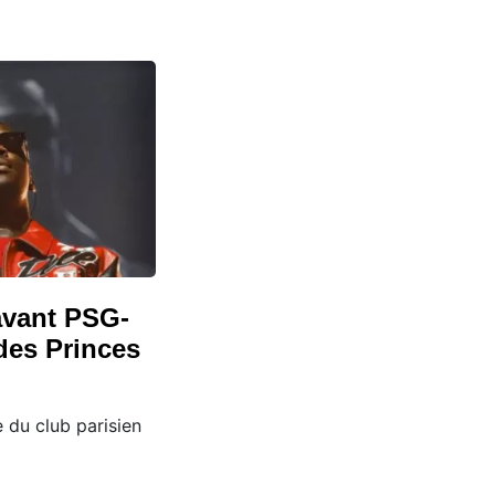
avant PSG-
des Princes
e du club parisien