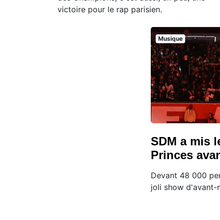
victoire pour le rap parisien.
Musique
SDM a mis l
Princes av
Devant 48 000 pe
joli show d'avant-