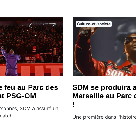
Culture-et-societe
e feu au Parc des
SDM se produira 
ant PSG-OM
Marseille au Parc 
!
rsonnes, SDM a assuré un
match.
Une première dans l'histoir