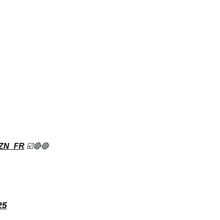
ZN_FR
☑️🔴🔵
25