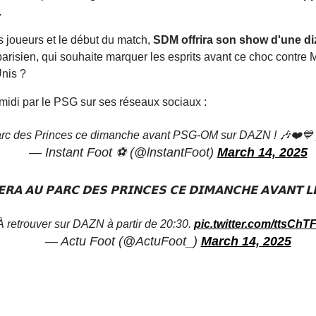
.
s joueurs et le début du match,
SDM offrira son show d'une di
parisien, qui souhaite marquer les esprits avant ce choc contre M
Unis ?
-midi par le PSG sur ses réseaux sociaux :
rc des Princes ce dimanche avant PSG-OM sur DAZN ! 🎶❤️💙
— Instant Foot ⚽️ (@lnstantFoot)
March 14, 2025
𝗥𝗔 𝗔𝗨 𝗣𝗔𝗥𝗖 𝗗𝗘𝗦 𝗣𝗥𝗜𝗡𝗖𝗘𝗦 𝗖𝗘 𝗗𝗜𝗠𝗔𝗡𝗖𝗛𝗘 𝗔𝗩𝗔𝗡𝗧 𝗟
À retrouver sur DAZN à partir de 20:30.
pic.twitter.com/ttsCh
— Actu Foot (@ActuFoot_)
March 14, 2025