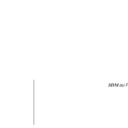
𝐒𝐃𝐌 au