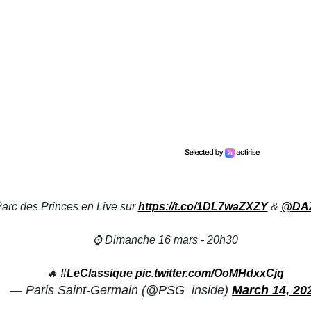
 Parc des Princes en Live sur
https://t.co/1DL7waZXZY
&
@DA
⌚️ Dimanche 16 mars - 20h30
🔥
#LeClassique
pic.twitter.com/OoMHdxxCjq
— Paris Saint-Germain (@PSG_inside)
March 14, 20