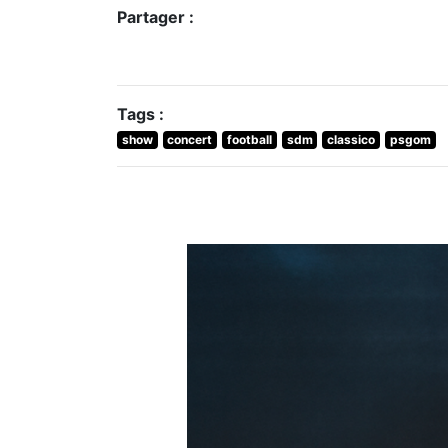
Partager :
Tags :
show
concert
football
sdm
classico
psgom