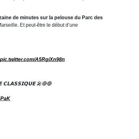
zaine de minutes sur la pelouse du Parc des
arseille. Et peut-être le début d’une
pic.twitter.com/A5RgiXn98n
𝗘 𝗖𝗟𝗔𝗦𝗦𝗜𝗤𝗨𝗘 🎤🔴🔵
TFPaK