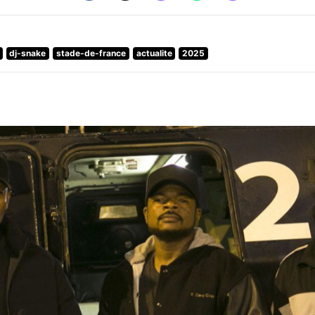
dj-snake
stade-de-france
actualite
2025