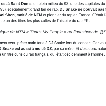
 est à Saint-Denis
, en plein milieu du 93, une des capitales du
 93), et également grand fan de rap,
DJ Snake ne pouvait pas fa
ool Shen, moitié de NTM
et pionnier du rap en France. C'était 
être un des titres les plus cultes de l'histoire du rap FR.
sique de NTM « That’s My People » au final show de 
ment venu prêter main forte à DJ Snake lors du concert. Car vou
DJ Snake est aussi à moitié DZ
, par sa mère. Et c'est donc nat
e un titre culte du rap français, qui était décidemment à l'honn