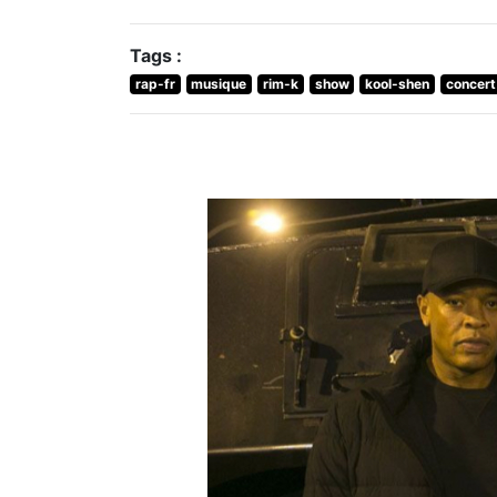
Tags :
rap-fr
musique
rim-k
show
kool-shen
concert