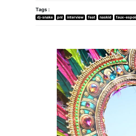
Tags :
dj-snake
pnl
interview
feat
naskid
faux-espoi