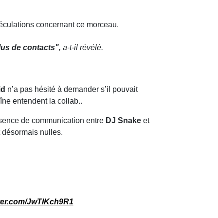
péculations concernant ce morceau.
plus de contacts"
, a-t-il révélé.
id
n’a pas hésité à demander s’il pouvait
îne entendent la collab..
’absence de communication entre
DJ Snake
et
t désormais nulles.
tter.com/JwTIKch9R1