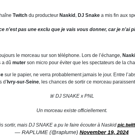
chaîne
Twitch
du producteur
Naskid
,
DJ Snake
a mis fin aux s
 ce n'est pas une exclu que je vais vous donner, car je n'ai 
toujours le morceau sur son téléphone. Lors de l’échange,
Nask
s a dû
muter
son micro pour éviter que les spectateurs de la cha
ce
sur le papier, ne verra probablement jamais le jour. Entre l
s d’
Ivry-sur-Seine
, les chances de sortir ce morceau paraissen
🚨 DJ SNAKE x PNL
Un morceau existe officiellement.
ais sortir, mais DJ SNAKE a pu le faire écouter à Naskid
pic.twi
— RAPLUME (@raplume)
November 19, 2024