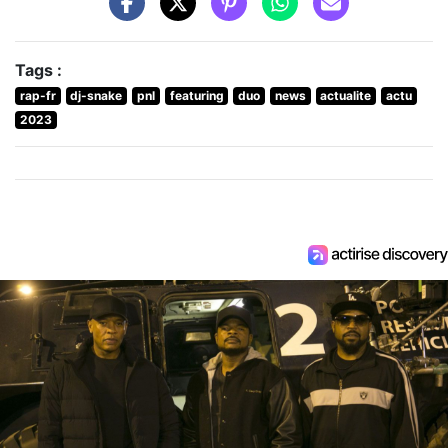
Tags :
rap-fr
dj-snake
pnl
featuring
duo
news
actualite
actu
2023