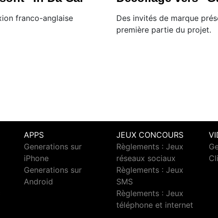
ion franco-anglaise
Des invités de marque prés
première partie du projet.
APPS
JEUX CONCOURS
V
Generations sur
Règlements : Jeux
Ge
iPhone
réseaux sociaux
Cl
Generations sur
Règlements : Jeux
Android
SMS
c
Règlements : Jeux
téléphone et internet