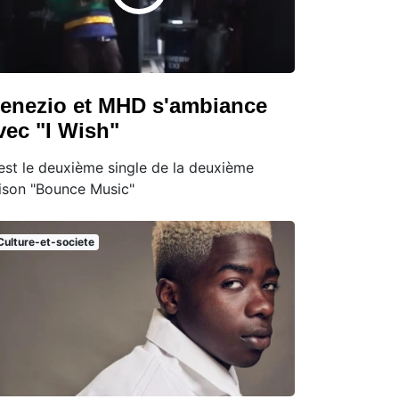
enezio et MHD s'ambiance
vec "I Wish"
est le deuxième single de la deuxième
ison "Bounce Music"
Culture-et-societe