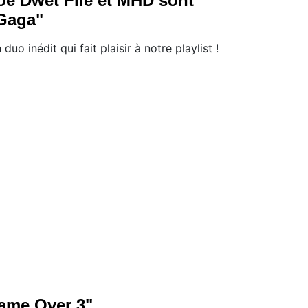
oé Dwèt Filé et MHD sont
Gaga"
 duo inédit qui fait plaisir à notre playlist !
ame Over 3"