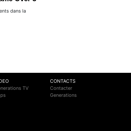
ents dans la
IDEO
CONTACTS
nerations TV
Contacter
ips
Generations