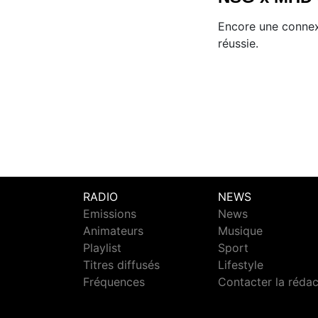
Encore une connex
réussie.
RADIO
NEWS
Emissions
News
Animateurs
Musique
Playlist
Sport
Titres diffusés
Lifestyle
Fréquences
Contacter la réda