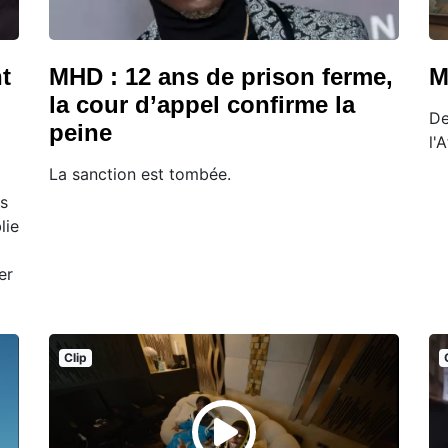
t
MHD : 12 ans de prison ferme,
M
la cour d’appel confirme la
De
peine
l'
La sanction est tombée.
us
lie
er
Clip