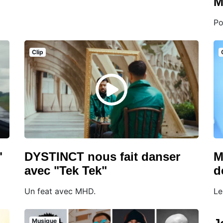
M
Po
Clip
"
DYSTINCT nous fait danser
M
avec "Tek Tek"
d
Un feat avec MHD.
Le
Musique