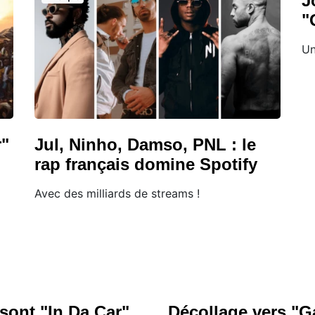
J
"
Un
r"
Jul, Ninho, Damso, PNL : le
rap français domine Spotify
Avec des milliards de streams !
ont "In Da Car"
Décollage vers "G