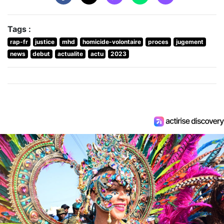
Tags :
rap-fr
justice
mhd
homicide-volontaire
proces
jugement
news
debut
actualite
actu
2023