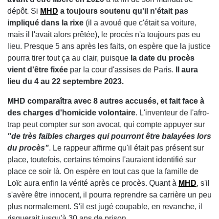
dépôt. Si
MHD
a toujours soutenu qu'il n'était pas
impliqué dans la rixe
(il a avoué que c'était sa voiture,
mais il l'avait alors prêtée), le procès n'a toujours pas eu
lieu. Presque 5 ans après les faits, on espère que la justice
pourra tirer tout ça au clair, puisque
la date du procès
vient d'être fixée
par la cour d'assises de Paris.
Il aura
lieu du 4 au 22 septembre 2023.
MHD comparaîtra avec 8 autres accusés, et fait face à
des charges d'homicide volontaire
. L'inventeur de l'afro-
trap peut compter sur son avocat, qui compte appuyer sur
"de très faibles charges qui pourront être balayées lors
du procès"
. Le rappeur affirme qu'il était pas présent sur
place, toutefois, certains témoins l'auraient identifié sur
place ce soir là. On espère en tout cas que la famille de
Loïc aura enfin la vérité après ce procès. Quant à
MHD
, s'il
s'avère être innocent, il pourra reprendre sa carrière un peu
plus normalement. S'il est jugé coupable, en revanche, il
risquerait jusqu'à 30 ans de prison...