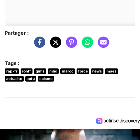
Partager :
Tags :
rap-fr
rohff
gims
mhd
maroc
force
news
maes
actualite
actu
seisme