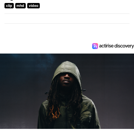
clip
mhd
video