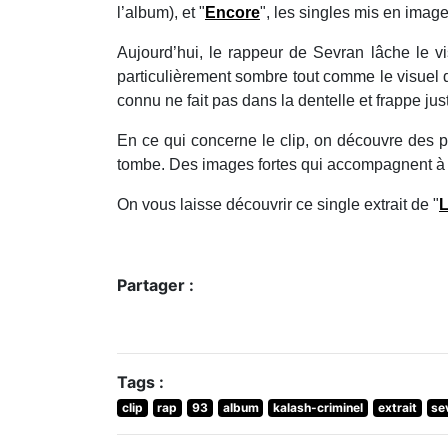
l’album), et "
Encore
", les singles mis en image
Aujourd’hui, le rappeur de Sevran lâche le vi
particulièrement sombre tout comme le visuel
connu ne fait pas dans la dentelle et frappe ju
En ce qui concerne le clip, on découvre des 
tombe.
Des images fortes qui accompagnent à la 
On vous laisse découvrir ce single extrait de "
L
Partager :
Tags :
clip
rap
93
album
kalash-criminel
extrait
se