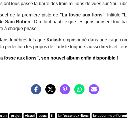
s ont tous passé la barre des trois millions de vues sur YouTube 
suel de la première piste de "
La fosse aux lions
". Intitulé "
L
 de
Sam Ruben
. Dire tout haut ce que les gens pensent tout bas,
ste à chaque phase.
plans funèbres tels que
Kalash
emprisonné dans une cage com
perfection les propos de l’artiste toujours aussi directs et cen
a fosse aux lions
", son nouvel album enfin disponible !
vran
projet
visuel
opus
fr
la-fosse-aux-lions
la-sacem-de-floren