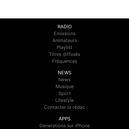
RADIO
Emissions
Animateurs
Playlist
Titres diffusés
Fréquences
NEWS
News
Musique
Sport
Lifestyle
Contacter la rédac
APPS
Generations sur iPhone