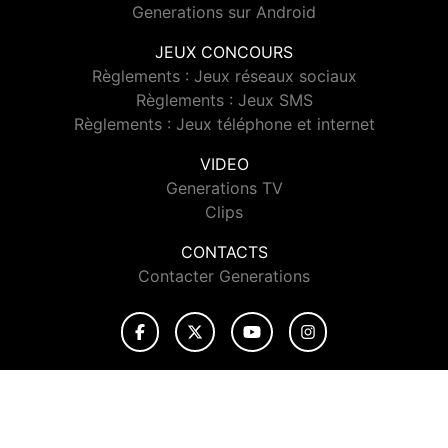
Generations sur Android
JEUX CONCOURS
Règlements : Jeux réseaux sociaux
Règlements : Jeux SMS
Règlements : Jeux téléphone et internet
VIDEO
Generations TV
Clips
CONTACTS
Contacter Generations
© 2026 Generations Tous droits réservés.
Signaler un contenu
-
Mentions légales
-
Politique de cookies
-