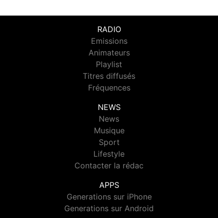
RADIO
Emissions
Animateurs
Playlist
Titres diffusés
Fréquences
NEWS
News
Musique
Sport
Lifestyle
Contacter la rédac
APPS
Generations sur iPhone
Generations sur Android