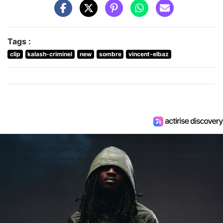
Tags :
clip
kalash-criminel
new
sombre
vincent-elbaz