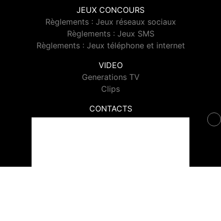
JEUX CONCOURS
Règlements : Jeux réseaux sociaux
Règlements : Jeux SMS
Règlements : Jeux téléphone et internet
VIDEO
Generations TV
Clips
CONTACTS
Contacter Generations
© 2026 Generations Tous droits réservés.
Signaler un contenu
-
Mentions légales
-
Politique de cookies
-
Contact