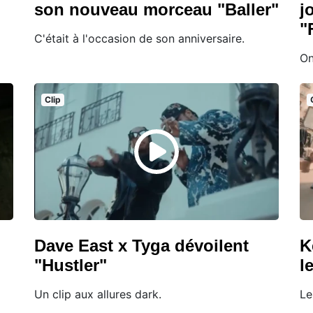
son nouveau morceau "Baller"
j
"
C'était à l'occasion de son anniversaire.
On
Clip
Dave East x Tyga dévoilent
K
"Hustler"
l
Un clip aux allures dark.
Le