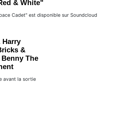
Red & White"
pace Cadet" est disponible sur Soundcloud
 Harry
Bricks &
& Benny The
nent
e avant la sortie