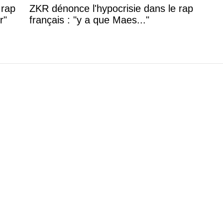
 rap
ZKR dénonce l'hypocrisie dans le rap
r"
français : "y a que Maes..."