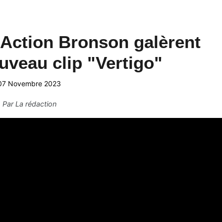
 Action Bronson galèrent
uveau clip "Vertigo"
07 Novembre 2023
Par
La rédaction