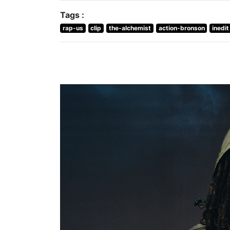
Tags :
rap-us
clip
the-alchemist
action-bronson
inedit