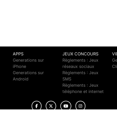
APPS
JEUX CONCOURS
V
Generations sur
Règlements : Jeux
Ge
iPhone
réseaux sociaux
Cl
Generations sur
Règlements : Jeux
Android
SMS
c
Règlements : Jeux
téléphone et internet