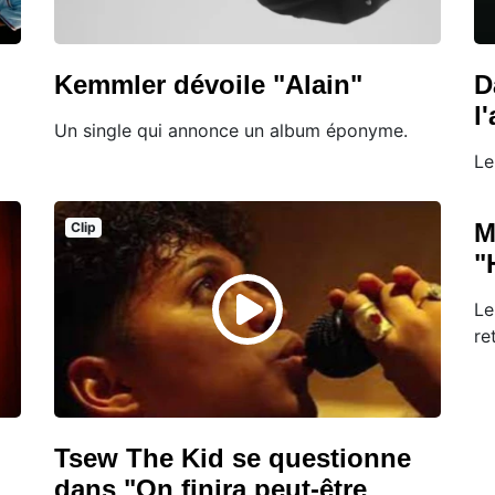
Kemmler dévoile "Alain"
D
l
Un single qui annonce un album éponyme.
Le
M
Clip
"
Le
re
Tsew The Kid se questionne
dans "On finira peut-être