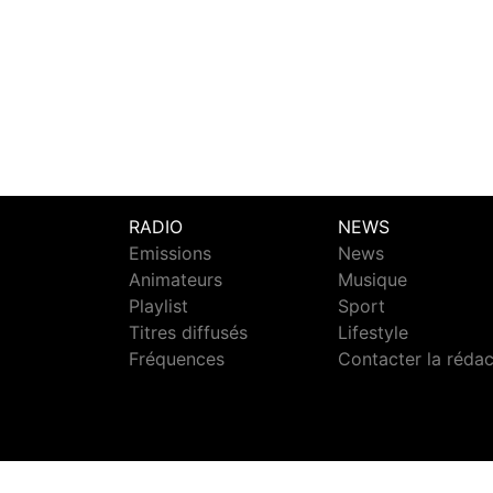
RADIO
NEWS
Emissions
News
Animateurs
Musique
Playlist
Sport
Titres diffusés
Lifestyle
Fréquences
Contacter la réda