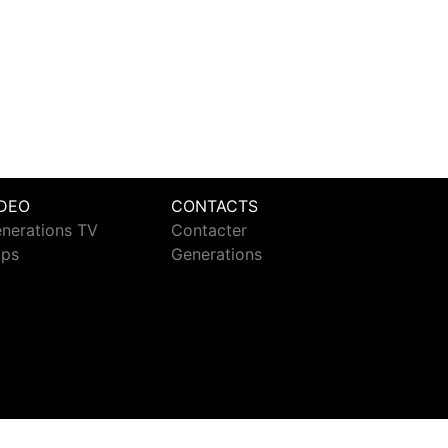
IDEO
CONTACTS
nerations TV
Contacter
ips
Generations