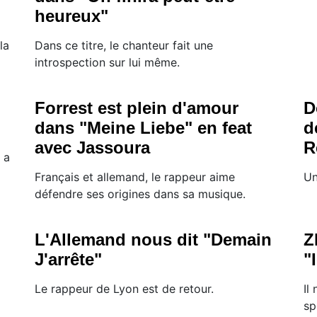
heureux"
la
Dans ce titre, le chanteur fait une
introspection sur lui même.
Forrest est plein d'amour
D
dans "Meine Liebe" en feat
d
avec Jassoura
R
 a
Français et allemand, le rappeur aime
Un
défendre ses origines dans sa musique.
L'Allemand nous dit "Demain
Z
J'arrête"
"
Le rappeur de Lyon est de retour.
Il
sp