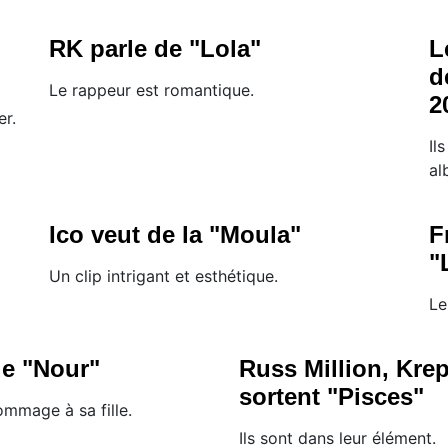
RK parle de "Lola"
L
d
Le rappeur est romantique.
2
er.
Il
al
Ico veut de la "Moula"
F
"
Un clip intrigant et esthétique.
Le
de "Nour"
Russ Million, Kre
sortent "Pisces"
mmage à sa fille.
Ils sont dans leur élément.