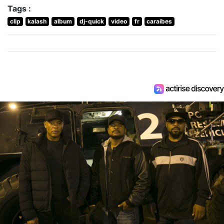
Tags :
clip
kalash
album
dj-quick
video
fr
caraibes